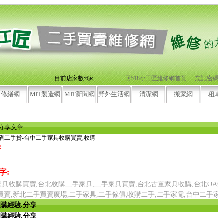
目前店家數:6家
回518小工匠維修網首頁
忘記密
修繕網
MIT製造網
MIT新聞網
野外生活網
清潔網
搬家網
租
分享文章
全省二手貨-台中二手家具收購買賣,收購
:
字:
具收購買賣,台北收購二手家具,二手家具買賣,台北古董家具收購,台北OA
買賣,新北二手買賣廣場,二手家具,二手傢俱,收購二手,二手家電,台中二手
購經驗.分享
購經驗.分享