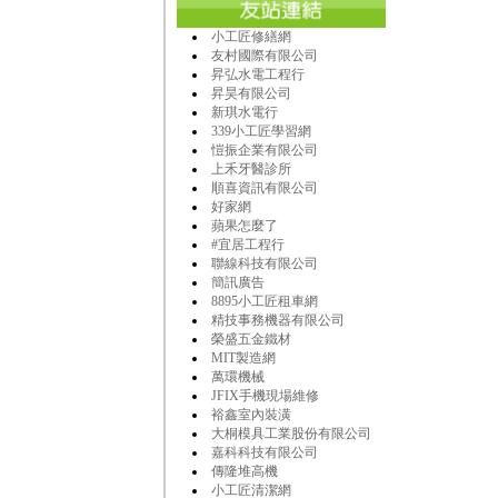
小工匠修繕網
友村國際有限公司
昇弘水電工程行
昇昊有限公司
新琪水電行
339小工匠學習網
愷振企業有限公司
上禾牙醫診所
順喜資訊有限公司
好家網
蘋果怎麼了
#宜居工程行
聯線科技有限公司
簡訊廣告
8895小工匠租車網
精技事務機器有限公司
榮盛五金鐵材
MIT製造網
萬環機械
JFIX手機現場維修
裕鑫室內裝潢
大桐模具工業股份有限公司
嘉科科技有限公司
傳隆堆高機
小工匠清潔網