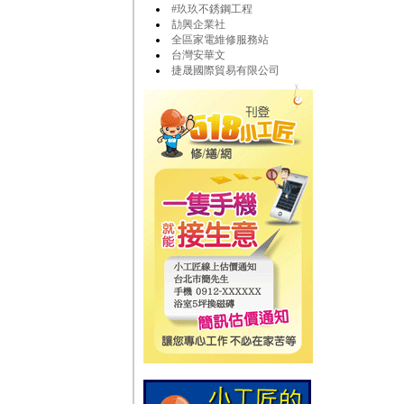
#玖玖不銹鋼工程
劼興企業社
全區家電維修服務站
台灣安華文
捷晟國際貿易有限公司