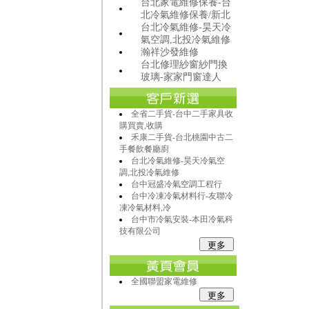
台北家電維修保養-台
北冷氣維修保養/新北
台北冷氣維修-昊天冷
氣空調,北投冷氣維修
瀚祥沙發維修
台北修理紗窗紗門換
玻璃-家家門窗達人
全省二手貨-台中二手家具收
購買賣,收購
禾康二手貨-台北桃園中古二
手餐飲餐廳廚
台北冷氣維修-昊天冷氣空
調,北投冷氣維修
台中冠盛冷氣空調工程行
台中冷凍冷氣材料行-友聯冷
凍冷氣材料,冷
台中市冷氣安裝-本田冷氣科
技有限公司
全國聯盟家電維修