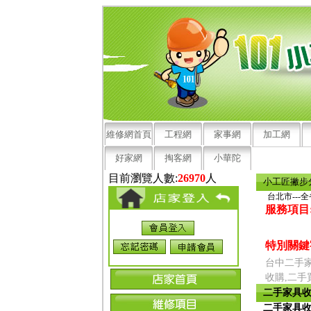
維修網首頁
工程網
家事網
加工網
好家網
掏客網
小華陀
目前瀏覽人數:
26970
人
小工匠撇步
台北市---
服務項目
特別關鍵
台中二手家
收購,二手
二手家具收
二手家具收