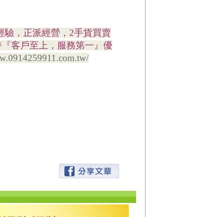
賣經驗，正派經營，2手貨買賣
持『客戶至上，服務第一』優
ww.0914259911.com.tw/