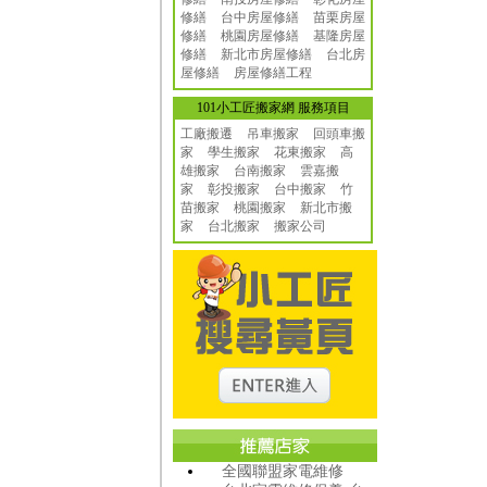
修繕
台中房屋修繕
苗栗房屋
修繕
桃園房屋修繕
基隆房屋
修繕
新北市房屋修繕
台北房
屋修繕
房屋修繕工程
101小工匠搬家網 服務項目
工廠搬遷 吊車搬家
回頭車搬
家
學生搬家
花東搬家
高
雄搬家
台南搬家
雲嘉搬
家
彰投搬家
台中搬家
竹
苗搬家
桃園搬家
新北市搬
家
台北搬家
搬家公司
全國聯盟家電維修