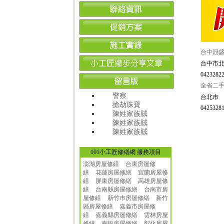
台中冠
台中市北
04232822
全省二手
警察
台北市
搶劫珠寶
04253281
陳姓家族賊
陳姓家族賊
陳姓家族賊
101小工匠修繕網 服務項目
澎湖房屋修繕
台東房屋修
繕
花蓮房屋修繕
宜蘭房屋修
繕
屏東房屋修繕
高雄房屋修
繕
台南縣房屋修繕
台南市房
屋修繕
新竹市房屋修繕
新竹
縣房屋修繕
嘉義市房屋修
繕
嘉義縣房屋修繕
雲林房屋
修繕
南投房屋修繕
彰化房屋