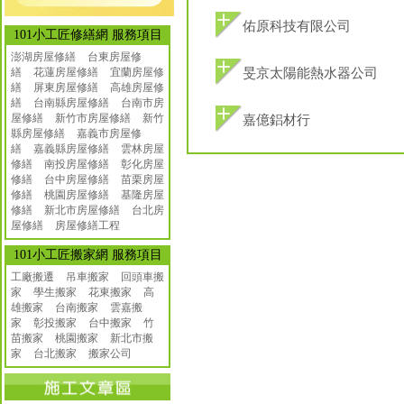
佑原科技有限公司
101小工匠修繕網 服務項目
澎湖房屋修繕
台東房屋修
繕
花蓮房屋修繕
宜蘭房屋修
旻京太陽能熱水器公司
繕
屏東房屋修繕
高雄房屋修
繕
台南縣房屋修繕
台南市房
屋修繕
新竹市房屋修繕
新竹
嘉億鋁材行
縣房屋修繕
嘉義市房屋修
繕
嘉義縣房屋修繕
雲林房屋
修繕
南投房屋修繕
彰化房屋
修繕
台中房屋修繕
苗栗房屋
修繕
桃園房屋修繕
基隆房屋
修繕
新北市房屋修繕
台北房
屋修繕
房屋修繕工程
101小工匠搬家網 服務項目
工廠搬遷 吊車搬家
回頭車搬
家
學生搬家
花東搬家
高
雄搬家
台南搬家
雲嘉搬
家
彰投搬家
台中搬家
竹
苗搬家
桃園搬家
新北市搬
家
台北搬家
搬家公司