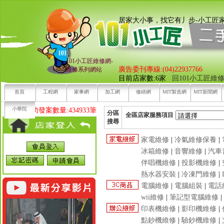
居家大小事，找它有丿步
101小工匠維修網-
廣告委刊專線:(04)22937766
維修系列網站
目前店家數:6家
回101小工匠維
首頁
工程網
家事網
加工網
修繕網
MIT製造網
MIT新聞網
小華陀
目前已成功發案數量:434933筆
分區
全區店家服務項目
搜尋
家電維修
|
冷氣維修保養
|
冰箱維修
|
音響維修
|
汽車
伴唱機維修
|
投影機維修
|
熱水器安裝
|
冷凍門維修
|
電腦維修
|
電腦組裝
|
電話
wii維修
|
筆記型電腦維修
|
印表機維修
|
影印機維修
|
點鈔機維修
|
驗鈔機維修
|