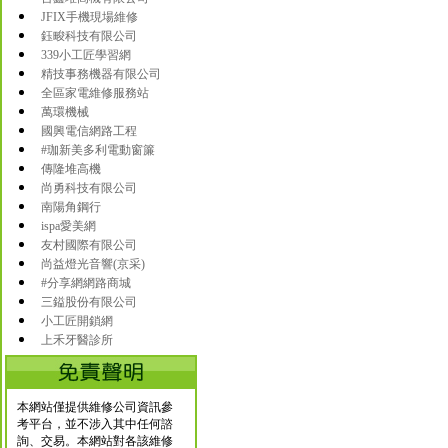
JFIX手機現場維修
鈺畯科技有限公司
339小工匠學習網
精技事務機器有限公司
全區家電維修服務站
萬環機械
國興電信網路工程
#珈新美多利電動窗簾
傳隆堆高機
尚勇科技有限公司
南陽角鋼行
ispa愛美網
友村國際有限公司
尚益燈光音響(京采)
#分享網網路商城
三鎰股份有限公司
小工匠開鎖網
上禾牙醫診所
本網站僅提供維修公司資訊參
考平台，並不涉入其中任何諮
詢、交易。本網站對各該維修