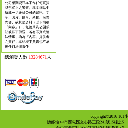
公司相關資訊亦不作任何實質
或形式上之審查。就本網站中
所載一切維修公司的資訊、文
字、照片、圖形、產權、廣告
內容、或其他資料（以下簡稱
『內容』），無論其為公開張
貼或私下傳送，若有不實或違
法情事，均為『內容』提供者
之責任，本站概不負責也不承
擔任何法律責任
總瀏覽人數:
13284671
人
copyright©201
總部:台中市西屯區文心路三段241號15樓之5 TEL：04-2
台中市西屯區文心路三段241號15樓之3 TEL：