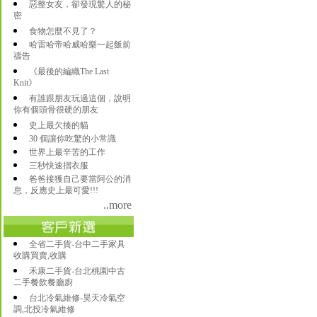
惡整女友，卻發現驚人的秘
密
食物怎麼不見了？
哈雷哈帝哈威哈樂一起飯前
禱告
《最後的編織The Last
Knit》
有誰跟朋友玩過這個，說明
你有個頭骨很硬的朋友
史上最欠揍的貓
30 個讓你吃驚的小常識
世界上最辛苦的工作
三秒快速摺衣服
爸爸接獲自己要當阿公的消
息，反應史上最可愛!!!
..more
全省二手貨-台中二手家具
收購買賣,收購
禾康二手貨-台北桃園中古
二手餐飲餐廳廚
台北冷氣維修-昊天冷氣空
調,北投冷氣維修