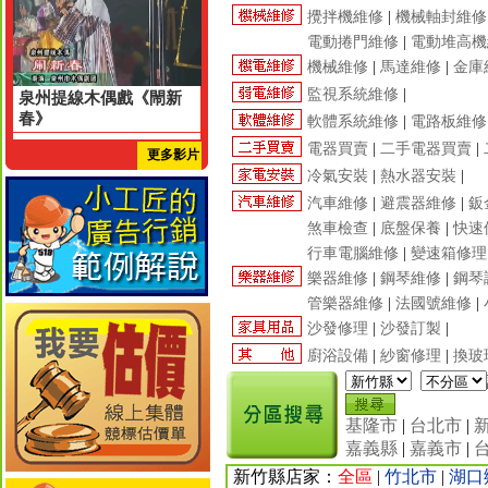
攪拌機維修
|
機械軸封維修
電動捲門維修
|
電動堆高機
機械維修
|
馬達維修
|
金庫
監視系統維修
|
泉州提線木偶戲《閙新
春》
軟體系統維修
|
電路板維修
電器買賣
|
二手電器買賣
|
更多影片
冷氣安裝
|
熱水器安裝
|
汽車維修
|
避震器維修
|
鈑
煞車檢查
|
底盤保養
|
快速
行車電腦維修
|
變速箱修理
樂器維修
|
鋼琴維修
|
鋼琴
管樂器維修
|
法國號維修
|
沙發修理
|
沙發訂製
|
廚浴設備
|
紗窗修理
|
換玻
基隆市
|
台北市
|
嘉義縣
|
嘉義市
|
新竹縣店家：
全區
|
竹北市
|
湖口