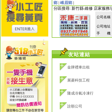
鄉
|
峨眉鄉
|
分區搜尋: 新竹縣-維修 店家服務
公司名稱
公司地址
手 機
友站連結
金牌禮車出租
展菱科技工程
隆成冷氣冷凍行
詮順公司