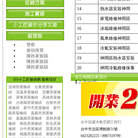
14
熱水器安裝神岡
15
家電維修神岡區
16
冰箱維修神岡區
17
風車維修神岡區
警察
18
冷氣安裝神岡區
搶劫珠寶
陳姓家族賊
19
神岡區熱水器安裝
陳姓家族賊
陳姓家族賊
20
神岡冷氣維修保養
其它相關店家資訊
101小工匠修繕網 服務項目
1
2
下一頁
澎湖房屋修繕
台東房屋修
繕
花蓮房屋修繕
宜蘭房屋修
繕
屏東房屋修繕
高雄房屋修
繕
台南縣房屋修繕
台南市房
屋修繕
新竹市房屋修繕
新竹
縣房屋修繕
嘉義市房屋修
繕
嘉義縣房屋修繕
雲林房屋
台中冠盛冷氣空調工程行
修繕
南投房屋修繕
彰化房屋
修繕
台中房屋修繕
苗栗房屋
台中市北區博館路51號
修繕
桃園房屋修繕
基隆房屋
0423282225 / 0987319799