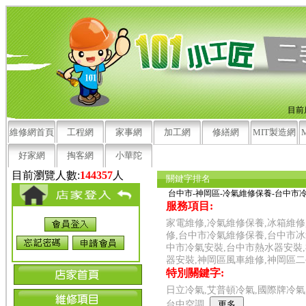
目前
維修網首頁
工程網
家事網
加工網
修繕網
MIT製造網
好家網
掏客網
小華陀
目前瀏覽人數:
144357
人
關鍵字排名
台中市-神岡區-冷氣維修保養-台中市
服務項目:
家電維修,冷氣維修保養,冰箱維修
修,台中市冷氣維修保養,台中市冰
中市冷氣安裝,台中市熱水器安裝
器安裝,神岡區風車維修,神岡區
特別關鍵字:
日立冷氣,艾普頓冷氣,國際牌冷氣,
台中空調