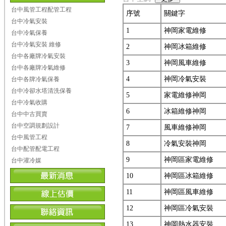
台中風管工程配管工程
序號
關鍵字
台中冷氣安裝
1
神岡家電維修
台中冷氣保養
台中冷氣安裝 維修
2
神岡冰箱維修
台中各廠牌冷氣安裝
3
神岡風車維修
台中各廠牌冷氣維修
4
神岡冷氣安裝
台中各牌冷氣保養
台中冷卻水塔清洗保養
5
家電維修神岡
台中冷氣收購
6
冰箱維修神岡
台中中古買賣
台中空調規劃設計
7
風車維修神岡
台中風管工程
8
冷氣安裝神岡
台中配管配電工程
9
神岡區家電維修
台中灌冷媒
10
神岡區冰箱維修
11
神岡區風車維修
12
神岡區冷氣安裝
13
神岡熱水器安裝