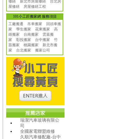
修繕
新北市房屋修繕
台北房
屋修繕
房屋修繕工程
101小工匠搬家網 服務項目
工廠搬遷 吊車搬家
回頭車搬
家
學生搬家
花東搬家
高
雄搬家
台南搬家
雲嘉搬
家
彰投搬家
台中搬家
竹
苗搬家
桃園搬家
新北市搬
家
台北搬家
搬家公司
瑞潔汽車玻璃有限公
司
全國家電聯盟維修
久順汽車修配廠-台中