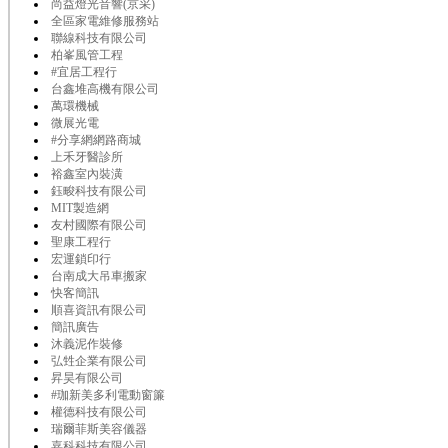
尚益燈光音響(京采)
全區家電維修服務站
聯線科技有限公司
柏峯風管工程
#宜居工程行
台鑫堆高機有限公司
萬環機械
微展光電
#分享網網路商城
上禾牙醫診所
裕鑫室內裝潢
鈺畯科技有限公司
MIT製造網
友村國際有限公司
聖康工程行
宏運鎖印行
台南成大吊車搬家
快客簡訊
順喜資訊有限公司
簡訊廣告
沐義泥作裝修
弘甡企業有限公司
昇昊有限公司
#珈新美多利電動窗簾
權德科技有限公司
瑞爾菲斯美容儀器
嘉科科技有限公司