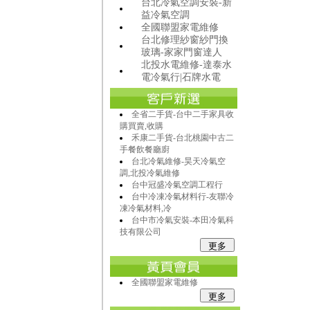
台北冷氣空調安裝-新
益冷氣空調
全國聯盟家電維修
台北修理紗窗紗門換
玻璃-家家門窗達人
北投水電維修-達泰水
電冷氣行|石牌水電
全省二手貨-台中二手家具收
購買賣,收購
禾康二手貨-台北桃園中古二
手餐飲餐廳廚
台北冷氣維修-昊天冷氣空
調,北投冷氣維修
台中冠盛冷氣空調工程行
台中冷凍冷氣材料行-友聯冷
凍冷氣材料,冷
台中市冷氣安裝-本田冷氣科
技有限公司
全國聯盟家電維修