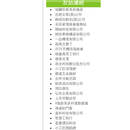
瑞爾菲斯美容儀器
志耕企業(股)公司
鋒碩自動化(股)公司
全區家電維修服務站
聯線科技有限公司
精技事務機器有限公司
一品機電有限公司
蘋果怎麼了
JFIX手機現場維修
順鑫風管工程行
微展光電
昌全科技數位監控公司
小工匠清潔網
榮盛五金鐵材
吉申冷氣空調
順喜資訊有限公司
簡訊廣告
弘甡企業有限公司
上禾牙醫診所
#珈新美多利電動窗簾
偉盛鋁門窗
嘉科科技有限公司
聖康工程行
盈慶通訊科技
小工匠開鎖網