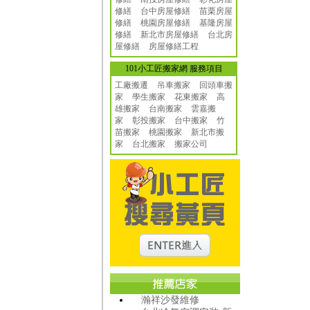
修繕
台中房屋修繕
苗栗房屋
修繕
桃園房屋修繕
基隆房屋
修繕
新北市房屋修繕
台北房
屋修繕
房屋修繕工程
101小工匠搬家網 服務項目
工廠搬遷 吊車搬家
回頭車搬
家
學生搬家
花東搬家
高
雄搬家
台南搬家
雲嘉搬
家
彰投搬家
台中搬家
竹
苗搬家
桃園搬家
新北市搬
家
台北搬家
搬家公司
瀚祥沙發維修