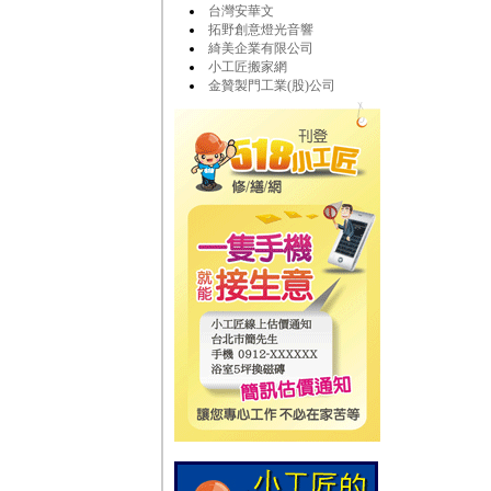
台灣安華文
拓野創意燈光音響
綺美企業有限公司
小工匠搬家網
金贊製門工業(股)公司