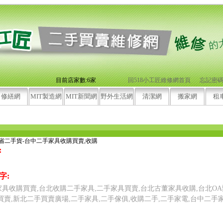
目前店家數:6家
回518小工匠維修網首頁
忘記密
修繕網
MIT製造網
MIT新聞網
野外生活網
清潔網
搬家網
租
全省二手貨-台中二手家具收購買賣,收購
:
字:
具收購買賣,台北收購二手家具,二手家具買賣,台北古董家具收購,台北OA
買賣,新北二手買賣廣場,二手家具,二手傢俱,收購二手,二手家電,台中二手