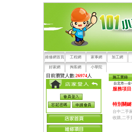
維修網首頁
工程網
家事網
加工網
好家網
掏客網
小華陀
目前瀏覽人數:
26974
人
施工實錄
台北市---
服務項目
特別關鍵
台中二手家
收購,二手