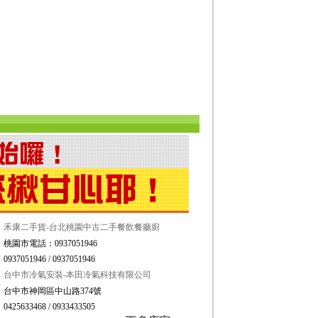
禾康二手貨-台北桃園中古二手餐飲餐廳廚
桃園市電話：0937051946
0937051946 / 0937051946
台中市冷氣安裝-本田冷氣科技有限公司
台中市神岡區中山路374號
0425633468 / 0933433505